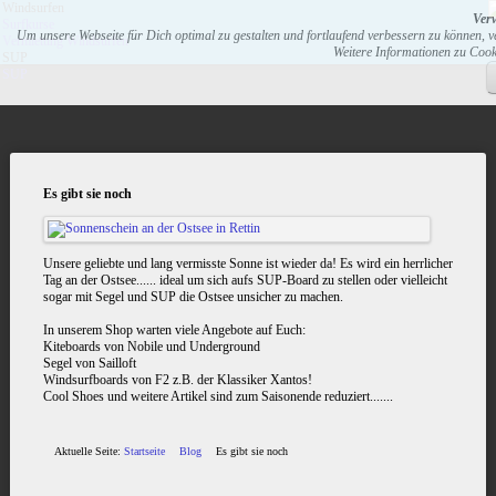
Windsurfen
Ver
Surfkurse
Um unsere Webseite für Dich optimal zu gestalten und fortlaufend verbessern zu können,
Vermietung Windsurfen
Weitere Informationen zu Cook
SUP
SUP
Es gibt sie noch
Unsere geliebte und lang vermisste Sonne ist wieder da! Es wird ein herrlicher
Tag an der Ostsee...... ideal um sich aufs SUP-Board zu stellen oder vielleicht
sogar mit Segel und SUP die Ostsee unsicher zu machen.
In unserem Shop warten viele Angebote auf Euch:
Kiteboards von Nobile und Underground
Segel von Sailloft
Windsurfboards von F2 z.B. der Klassiker Xantos!
Cool Shoes und weitere Artikel sind zum Saisonende reduziert.......
Aktuelle Seite:
Startseite
Blog
Es gibt sie noch