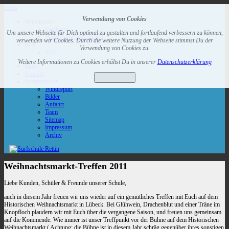
menu
Verwendung von Cookies
Windsurfen
Surfkurse
Um unsere Webseite für Dich optimal zu gestalten und fortlaufend verbessern zu können,
Vermietung Windsurfen
verwenden wir Cookies. Durch die weitere Nutzung der Webseite stimmst Du der
SUP
Verwendung von Cookies zu.
SUP
Weitere Informationen zu Cookies erhältst Du in unserer
Datenschutzerklärung
Blog
Kontakt
Verstanden
Informationen
Windreport
Bilder
Anfahrt
Team
Sitemap
Impressum
Archiv
Weihnachtsmarkt-Treffen 2011
Liebe Kunden, Schüler & Freunde unserer Schule,
auch in diesem Jahr freuen wir uns wieder auf ein gemütliches Treffen mit Euch auf dem
Historischen Weihnachtsmarkt in Lübeck. Bei Glühwein, Drachenblut und einer Träne im
Knopfloch plaudern wir mit Euch über die vergangene Saison, und freuen uns gemeinsam
auf die Kommende. Wie immer ist unser Treffpunkt vor der Bühne auf dem Historischen
Weihnachtsmarkt ( Achtung: die Bühne ist in diesem Jahr schräg gegenüber ihres sonstigen