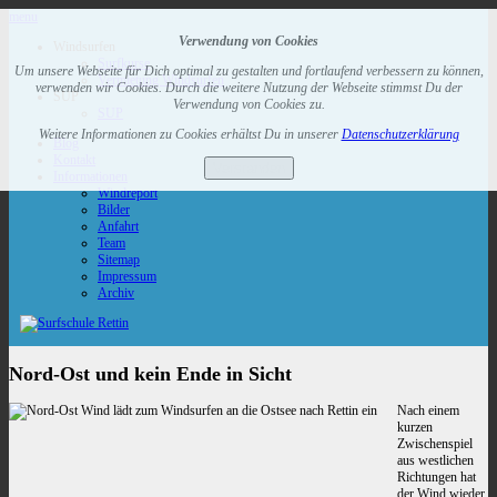
menu
Verwendung von Cookies
Windsurfen
Surfkurse
Um unsere Webseite für Dich optimal zu gestalten und fortlaufend verbessern zu können,
Vermietung Windsurfen
verwenden wir Cookies. Durch die weitere Nutzung der Webseite stimmst Du der
SUP
Verwendung von Cookies zu.
SUP
Weitere Informationen zu Cookies erhältst Du in unserer
Datenschutzerklärung
Blog
Kontakt
Verstanden
Informationen
Windreport
Bilder
Anfahrt
Team
Sitemap
Impressum
Archiv
Nord-Ost und kein Ende in Sicht
Nach einem
kurzen
Zwischenspiel
aus westlichen
Richtungen hat
der Wind wieder