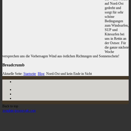
auf Nord-Ost
gedreht und
sorgt für sehr
schöne
Bedingungen
zum Windsurfen,
SUP und
Kitesurfen bei
uns in Rettin an
der Ostsee. Für
die ganze nächste
Woche
versprechen uns die Vorhersagen Wind aus östlichen Richtungen und Sonnenschein!
Breadcrumb
Aktuelle Seite:
Startseite
Blog
Nord-Ost und kein Ende in Sicht
Back to top
template-joomspirit.com