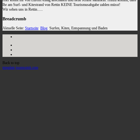
Ihr am Surf- und Kitestrand von Rettin KEINE Tourismusabgabe zahlen müsst!
Wir sehen uns in Rettin......
Breadcrumb
Aktuelle Seite:
Startseite
Blog
Surfen, Kiten, Entspannung und Baden
Back to top
template-joomspirit.com