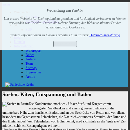
menu
Verwendung von Cookies
Windsurfen
Surfkurse
Um unsere Webseite für Dich optimal zu gestalten und fortlaufend verbessern zu können,
Vermietung Windsurfen
verwenden wir Cookies. Durch die weitere Nutzung der Webseite stimmst Du der
SUP
Verwendung von Cookies zu.
SUP
Weitere Informationen zu Cookies erhältst Du in unserer
Datenschutzerklärung
Blog
Kontakt
Verstanden
Informationen
Windreport
Bilder
Anfahrt
Team
Sitemap
Impressum
Archiv
Surfen, Kiten, Entspannung und Baden
Die Kombination macht es - Unser Surf- und Kitegebiet mit
vorgelagerten Sandbänken und einem grossen Stehbereich, die
unmittelbare Nähe zum herrlichen Badestrand an der Seebrücke von Rettin und vor allem,
besonders im Gegensatz zu Pelzerhaken, die Natürlichkeit unseres Strandes, der Düne und
des Hinterlandes! Wer Pelzerhaken von früher kennt, wird sich stark an die "gute alte" Zeit
mit dem schönen Rasenparkplatz erinnern.
Hier könnt Ihr von Eurem Alltag abschalten und neue Kräfte sammeln. Hinzu kommt, dass