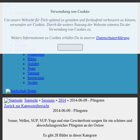
menu
Verwendung von Cookies
Windsurfen
Surfkurse
Um unsere Webseite für Dich optimal zu gestalten und fortlaufend verbessern zu können,
Vermietung Windsurfen
verwenden wir Cookies. Durch die weitere Nutzung der Webseite stimmst Du der
SUP
Verwendung von Cookies zu.
SUP
Weitere Informationen zu Cookies erhältst Du in unserer
Datenschutzerklärung
Blog
Kontakt
Verstanden
Informationen
Windreport
Bilder
Anfahrt
Team
Sitemap
Impressum
Archiv
Startseite
»
Sessions
»
2014
» 2014-06-09 - Pfingsten
Zurück zur Kategorieübersicht
2014-06-09 - Pfingsten
Sonne, Wellen, SUP, SUP-Yoga und eine Gewitterfront sorgten für ein schönes und
abwechslungsreiches Pfingsten an der Ostsee
Es gibt 28 Bilder in dieser Kategorie